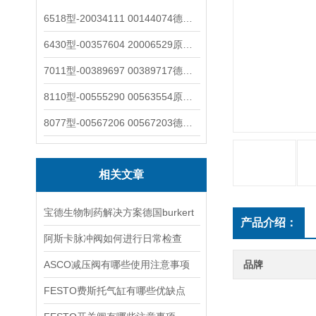
6518型-20034111 00144074德国burkert宝德电磁阀6518法兰两位三通
6430型-00357604 20006529原装burkert宝德电磁阀6430黄铜三通活塞阀
7011型-00389697 00389717德国burkert宝德7011电磁阀两通黄铜/不锈钢
8110型-00555290 00563554原装burkert宝德8110液位开关音叉式小尺寸
8077型-00567206 00567203德国burkert宝德8077椭圆齿轮流量计/传感器
相关文章
宝德生物制药解决方案德国burkert
产品介绍：
阿斯卡脉冲阀如何进行日常检查
ASCO减压阀有哪些使用注意事项
品牌
FESTO费斯托气缸有哪些优缺点